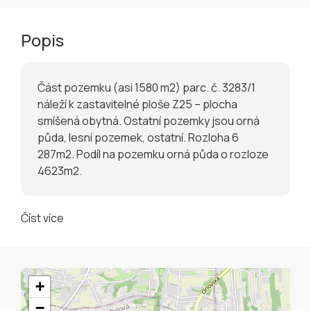
Popis
Část pozemku (asi 1580 m2) parc. č. 3283/1
náleží k zastavitelné ploše Z25 – plocha
smíšená obytná. Ostatní pozemky jsou orná
půda, lesní pozemek, ostatní. Rozloha 6
287m2. Podíl na pozemku orná půda o rozloze
4623m2.
Číst více
+
−