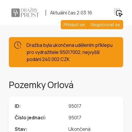
Aktuální čas
2:03:17
Přihlásit se
Registrovat se
Dražba byla ukončena udělením příklepu
pro vydražitele 95017002, nejvyšší
podání 240.002 CZK
Pozemky Orlová
ID:
95017
Číslo jednací:
95017
Stav:
Ukončená