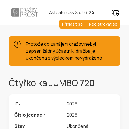
Aktuální čas
23:56:25
Přihlásit se
Registrovat se
Protože do zahájení dražby nebyl
zapsán žádný účastník, dražba je
ukončena s výsledkem nevydraženo.
Čtyřkolka JUMBO 720
ID:
2026
Číslo jednací:
2026
Stav:
Ukončená