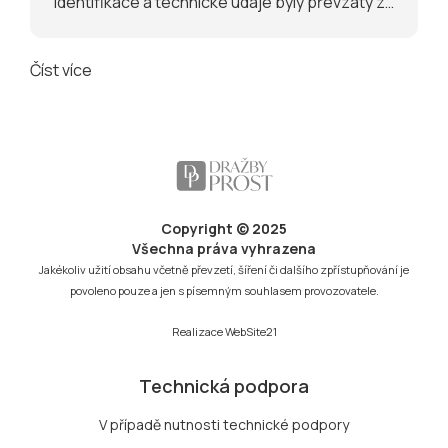
Identifikace a technické údaje byly převzaty z
technického průkazu a fotodokumentace
Číst více
Copyright © 2025
Všechna práva vyhrazena
Jakékoliv užití obsahu včetně převzetí, šíření či dalšího zpřístupňování je
povoleno pouze a jen s písemným souhlasem provozovatele.
Realizace
WebSite21
Technická podpora
V případě nutnosti technické podpory