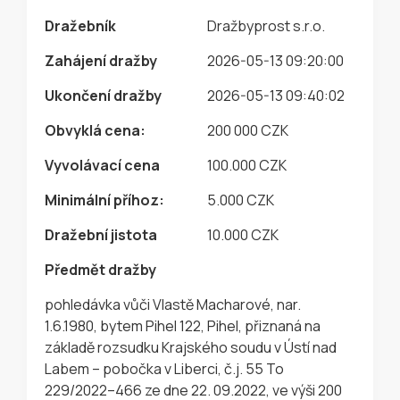
Dražebník
Dražbyprost s.r.o.
Zahájení dražby
2026-05-13 09:20:00
Ukončení dražby
2026-05-13 09:40:02
Obvyklá cena:
200 000 CZK
Vyvolávací cena
100.000 CZK
Minimální příhoz:
5.000 CZK
Dražební jistota
10.000 CZK
Předmět dražby
pohledávka vůči Vlastě Macharové, nar.
1.6.1980, bytem Pihel 122, Pihel, přiznaná na
základě rozsudku Krajského soudu v Ústí nad
Labem – pobočka v Liberci, č.j. 55 To
229/2022–466 ze dne 22. 09.2022, ve výši 200