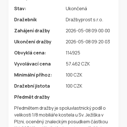
Stav:
Ukončená
Dražebník
Dražbyprost s.r.o.
Zahájení dražby
2026-05-08 09:00:00
Ukončení dražby
2026-05-08 09:20:03
Obvyklá cena:
114925
Vyvolávací cena
57.462 CZK
Minimální příhoz:
100 CZK
Dražební jistota
100 CZK
Předmět dražby
Předmětem dražby je spoluvlastnický podíl o
velikosti 1/8 mobiliáře kostela u Sv. Ježíška v
Plzni, oceněný znaleckým posudkem částkou