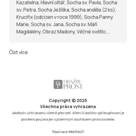
Kazatelna, Hlavní oltář, Socha sv. Pavla, Socha
sv. Petra, Socha Ježíška, Socha anděla (2 ks),
Krucifix (odcizen v roce 1999), Socha Panny
Marie, Socha sv. Jana, Socha sv. Máří
Magdalény, Obraz Madony, Věčné světlo,
Svícny (6 ks), Kredenc, Epitaf, Zvon
Číst více
Copyright © 2025
Všechna práva vyhrazena
Jakékoliv užití obsahu včetně převzetí, šíření či dalšího zpřístupňování je
povoleno pouze a jen s písemným souhlasem provozovatele.
Realizace
WebSite21