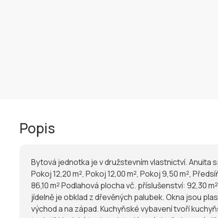
Popis
Bytová jednotka je v družstevním vlastnictví. Anuita 
Pokoj 12,20 m², Pokoj 12,00 m², Pokoj 9,50 m², Předsíň
86,10 m² Podlahová plocha vč. příslušenství: 92,30 m² Bytové jádro je zděné. Vnitřní omítky jsou vápenocementové, v kuchyni a v koupelně je soklokeramický obklad,
jídelně je obklad z dřevěných palubek. Okna jsou plas
východ a na západ. Kuchyňské vybavení tvoří kuchyňs