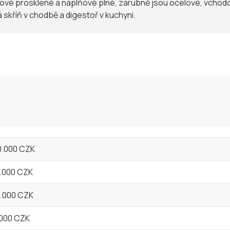
lňové prosklené a náplňové plné, zárubně jsou ocelové, vchod
á skříň v chodbě a digestoř v kuchyni.
0.000 CZK
0.000 CZK
0.000 CZK
.000 CZK