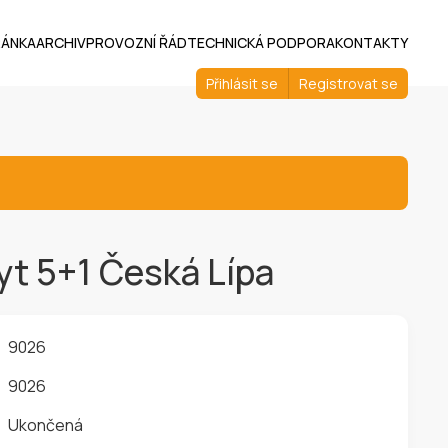
RÁNKA
ARCHIV
PROVOZNÍ ŘÁD
TECHNICKÁ PODPORA
KONTAKTY
Přihlásit se
Registrovat se
yt 5+1 Česká Lípa
9026
9026
Ukončená