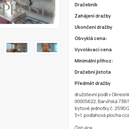
Dražebník
Zahájení dražby
Ukončení dražby
Obvyklá cena:
Vyvolávací cena
Minimální příhoz:
Dražební jistota
Předmět dražby
družstevní podíl v Okresn
00005622, Barvířská 738/5
bytové jednotky č. 2590/2
5+1, podlahová plocha cc
Číst více