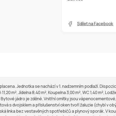
Sdílet na Facebook
splacena. Jednotka se nachází v 1. nadzemním podlaží. Dispozice
 11,20 m², Jídelna 8,40 m², Koupelna 3,00 m², WC 1,40 m², Lodži
 v
tová s dvojsklem a příslušenství oken tvoří žaluzie (chybí v o
ká linka bez vestavěných spotřebičů a plynový sporák. V kou