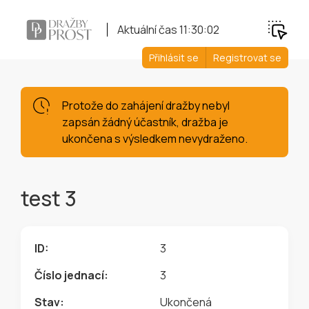
Aktuální čas
11:30:03
Přihlásit se
Registrovat se
Protože do zahájení dražby nebyl
zapsán žádný účastník, dražba je
ukončena s výsledkem nevydraženo.
test 3
ID:
3
Číslo jednací:
3
Stav:
Ukončená