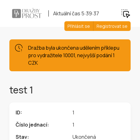
Aktuální čas
5:39:37
Přihlásit se
Registrovat se
Dražba byla ukončena udělením příklepu
pro vydražitele 10001, nejvyšší podání 1
CZK
test 1
ID:
1
Číslo jednací:
1
Stav:
Ukončená