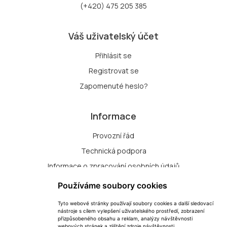
(+420) 475 205 385
Váš uživatelský účet
Přihlásit se
Registrovat se
Zapomenuté heslo?
Informace
Provozní řád
Technická podpora
Informace o zpracování osobních údajů
Zásady zpracování souborů cookie
Používáme soubory cookies
Tyto webové stránky používají soubory cookies a další sledovací
Přihlášení k odběru nových dražeb
nástroje s cílem vylepšení uživatelského prostředí, zobrazení
přizpůsobeného obsahu a reklam, analýzy návštěvnosti
Změna nastavení cookie
webových stránek a zjištění zdroje návštěvnosti.