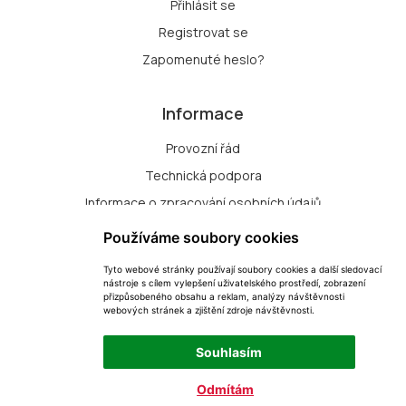
Přihlásit se
Registrovat se
Zapomenuté heslo?
Informace
Provozní řád
Technická podpora
Informace o zpracování osobních údajů
Zásady zpracování souborů cookie
Používáme soubory cookies
Tyto webové stránky používají soubory cookies a další sledovací
Přihlášení k odběru nových dražeb
nástroje s cílem vylepšení uživatelského prostředí, zobrazení
přizpůsobeného obsahu a reklam, analýzy návštěvnosti
Změna nastavení cookie
webových stránek a zjištění zdroje návštěvnosti.
Souhlasím
Dražbyprost s.r.o.
Odmítám
Archiv