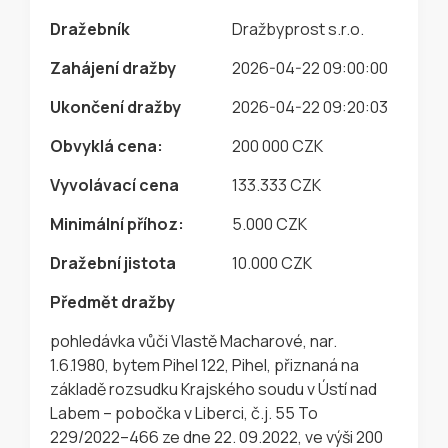
Dražebník
Dražbyprost s.r.o.
Zahájení dražby
2026-04-22 09:00:00
Ukončení dražby
2026-04-22 09:20:03
Obvyklá cena:
200 000 CZK
Vyvolávací cena
133.333 CZK
Minimální příhoz:
5.000 CZK
Dražební jistota
10.000 CZK
Předmět dražby
pohledávka vůči Vlastě Macharové, nar.
1.6.1980, bytem Pihel 122, Pihel, přiznaná na
základě rozsudku Krajského soudu v Ústí nad
Labem – pobočka v Liberci, č.j. 55 To
229/2022–466 ze dne 22. 09.2022, ve výši 200