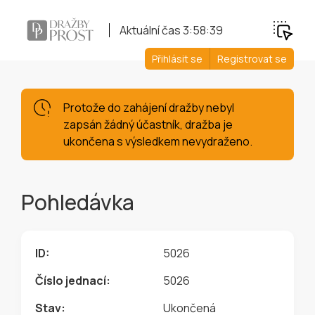
Aktuální čas
3:58:40
Přihlásit se
Registrovat se
Protože do zahájení dražby nebyl
zapsán žádný účastník, dražba je
ukončena s výsledkem nevydraženo.
Pohledávka
ID:
5026
Číslo jednací:
5026
Stav:
Ukončená