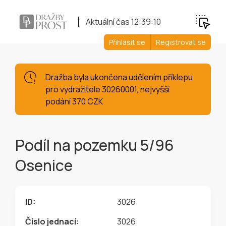
Aktuální čas
12:39:11
Přihlásit se
Registrovat se
Dražba byla ukončena udělením příklepu
pro vydražitele 30260001, nejvyšší
podání 370 CZK
Podíl na pozemku 5/96
Osenice
ID:
3026
Číslo jednací:
3026