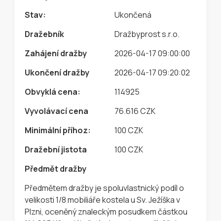
Stav:
Ukončená
Dražebník
Dražbyprost s.r.o.
Zahájení dražby
2026-04-17 09:00:00
Ukončení dražby
2026-04-17 09:20:02
Obvyklá cena:
114925
Vyvolávací cena
76.616 CZK
Minimální příhoz:
100 CZK
Dražební jistota
100 CZK
Předmět dražby
Předmětem dražby je spoluvlastnický podíl o
velikosti 1/8 mobiliáře kostela u Sv. Ježíška v
Plzni, oceněný znaleckým posudkem částkou