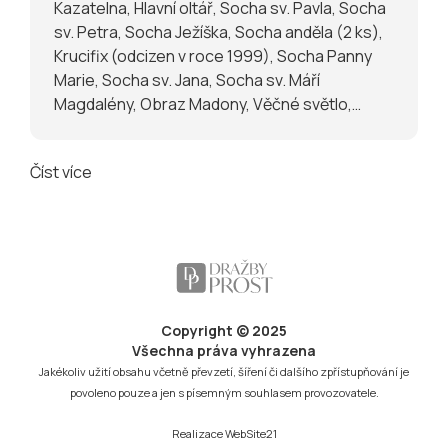
Kazatelna, Hlavní oltář, Socha sv. Pavla, Socha
sv. Petra, Socha Ježíška, Socha anděla (2 ks),
Krucifix (odcizen v roce 1999), Socha Panny
Marie, Socha sv. Jana, Socha sv. Máří
Magdalény, Obraz Madony, Věčné světlo,
Svícny (6 ks), Kredenc, Epitaf, Zvon
Číst více
Copyright © 2025
Všechna práva vyhrazena
Jakékoliv užití obsahu včetně převzetí, šíření či dalšího zpřístupňování je
povoleno pouze a jen s písemným souhlasem provozovatele.
Realizace
WebSite21