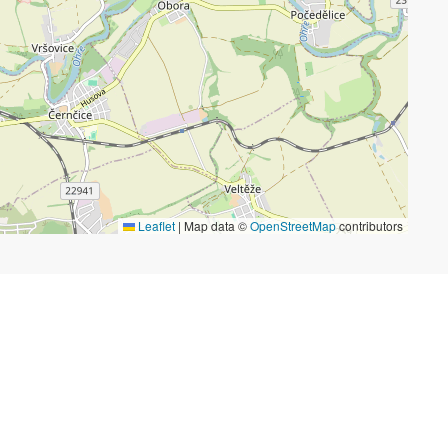
Leaflet
|
Map data ©
OpenStreetMap
contributors