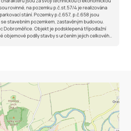
 charakteru jsou za svojí technickou či ekonomickou
 parkovací stání. Pozemky p.č.657, p.č.658 jsou
lku se stavebním pozemkem, zastavěným budovou.
ec Dobroměřice. Objekt je podsklepená třípodlažní
vé objemové podíly stavby s určením jejich celkového
eriály. Základy jsou betonové pasové, svislé
kovaného plechu. Okna jsou plastová, část
 dlažbou, povlakovými krytinami (textil, PVC).
nostech. Vytápění a ohřev TUV je centrální plynovým
 má k dispozici nájemní smlouvy.