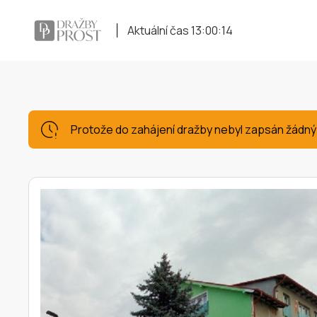
Aktuální čas
13:00:15
Protože do zahájení dražby nebyl zapsán žádný