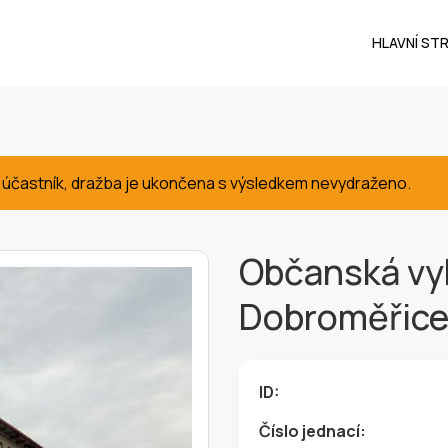
HLAVNÍ ST
 účastník, dražba je ukončena s výsledkem nevydraženo.
Občanská vy
Dobroměřic
ID:
Číslo jednací: