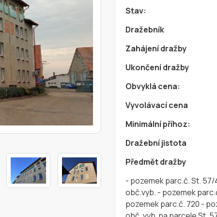
Stav:
Dražebník
Zahájení dražby
Ukončení dražby
Obvyklá cena:
Vyvolávací cena
Minimální příhoz:
Dražební jistota
Předmět dražby
- pozemek parc.č. St. 57/4, na němž stojí stavba Dobroměřice č. p. 451,
obč.vyb. - pozemek parc.č. 657 - pozemek parc.č. 658 - pozemek parc.č. 719 -
pozemek parc.č. 720 - pozemek parc.č. 721 - stavba Dobroměřice, č. p. 451,
obč. vyb. na parcele St. 57/4 vše zapsáno v katastru nemovi