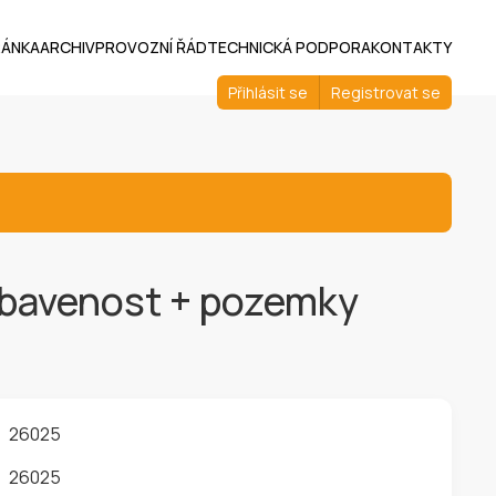
RÁNKA
ARCHIV
PROVOZNÍ ŘÁD
TECHNICKÁ PODPORA
KONTAKTY
Přihlásit se
Registrovat se
bavenost + pozemky
e
26025
26025