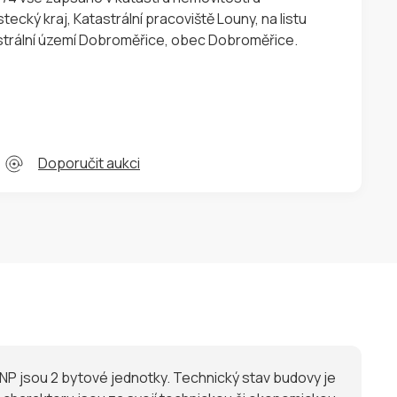
tecký kraj, Katastrální pracoviště Louny, na listu
vlastnictví č. 982 pro katastrální území Dobroměřice, obec Dobroměřice.
Doporučit aukci
4.NP jsou 2 bytové jednotky. Technický stav budovy je