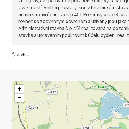
zhoršený, až špatný, bez pravidelné údržby, fasáda
živostností. Vnitřní prostory jsou v technickém stavu dobrém. 3.3. Popis stavu předmětu veřejné dražby Pozemky jsou rovinné, na pozemku p.
administrativní budova č.p.451. Pozemky p.č.719, p.č
rovněž se zpevněným povrchem a užívány jsou jako
Administrativní stavba č.p.451 realizovaná na pozem
stavba s upraveným podkrovím k účelu bydlení, reali
podílu na jednotlivé konstrukci z hlediska provedení
konstrukce jsou zděné. Střecha je sedlová, krov dře
Číst více
stavebních otvorů, původně okenních, je zazděno, dv
Schodiště je železobetonové. Vnitřní povrchové úpra
zdrojem. Stavba je napojena na rozvod elektra, vodov
+
−