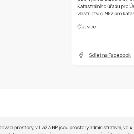
Katastrálního úřadu pro Ús
Číst více
Sdílet na Facebook
vací prostory, v 1. až 3.NP jsou prostory administrativní, ve 