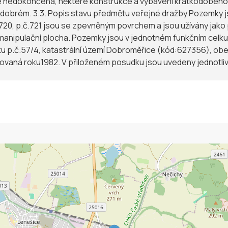
 je nedokončena, některé konstrukce a vybavení krátkodobého
č.st.57/4 je realizována
.720, p.č.721 jsou se zpevněným povrchem a jsou užívány jako
 manipulační plocha. Pozemky jsou v jednotném funkčním ce
ku p.č.57/4, katastrální území Dobroměřice (kód:627356), ob
zovaná roku1982. V přiloženém posudku jsou uvedeny jednotli
. Stavba je realizována běžnými postupy a užity jsou běžné mat
věný, krytina je plechová. Klempířské konstrukce jsou z pozin
eře jsou plné a prosklené. Podlahy jsou betonové s keramickou
vy jsou vápenné štukované, obklady jsou v hygienických míst
od, plyn a je odkanalizována do veřejné kanalizace. Dražebník