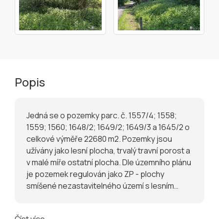
ostatní plocha o výměře 164 m², který je
zapsaný na listu vlastnictví č. 1955 pro
katastrální území Klášterecká Jeseň, obec
Klášterec nad Ohří (Chomutov), spadající pod
Katastrální úřad pro Ústecký kraj, Katastrální
pracoviště Chomutov. Pozemek (podíl ve výši
1/96) parc. č. 1550/2, trvalý travní porost o
Popis
výměře 42 m², který je zapsaný na listu
vlastnictví č. 3617 pro katastrální území
Klášterec nad Ohří, obec Klášterec nad Ohří
Jedná se o pozemky parc. č. 1557/4; 1558;
(Chomutov), spadající pod Katastrální úřad pro
1559; 1560; 1648/2; 1649/2; 1649/3 a 1645/2 o
Ústecký kraj, Katastrální pracoviště Chomutov.
celkové výměře 22680 m2. Pozemky jsou
Pozemek (podíl ve výši 1/96) parc. č. 1551/3,
užívány jako lesní plocha, trvalý travní porost a
orná půda o výměře 4 421 m², který je zapsaný
v malé míře ostatní plocha. Dle územního plánu
na listu vlastnictví č. 3617 pro katastrální území
je pozemek regulován jako ZP - plochy
Klášterec nad Ohří, obec Klášterec nad Ohří
smíšené nezastavitelného území s lesním
(Chomutov), spadající pod Katastrální úřad pro
porostem. Sklon pozemků je mírně až velmi
Ústecký kraj, Katastrální pracoviště Chomutov.
svažitý směrem k severně položené zpevněné
Pozemek (podíl ve výši 1/96) parc. č. 1551/4,
Číst více