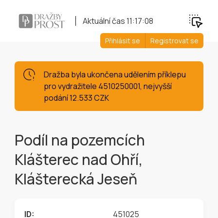
Aktuální čas
11:17:09
Přihlásit se
Registrovat se
Dražba byla ukončena udělením příklepu
pro vydražitele 4510250001, nejvyšší
podání 12.533 CZK
Podíl na pozemcích
Klášterec nad Ohří,
Klášterecká Jeseň
ID:
451025