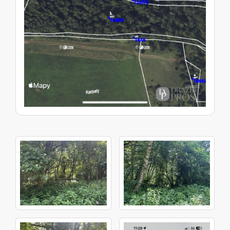
575 m², který je zapsaný na listu vlastnictví č.
2478 pro katastrální území Klášterec nad Ohří,
obec Klášterec nad Ohří (Chomutov), spadající
pod Katastrální úřad pro Ústecký kraj,
Katastrální pracoviště Chomutov. Pozemek
(podíl ve výši 1/96) parc. č. 1649/3, lesní
pozemek o výměře 129 m², který je zapsaný na
listu vlastnictví č. 2478 pro katastrální území
Klášterec nad Ohří, obec Klášterec nad Ohří
(Chomutov), spadající pod Katastrální úřad pro
Ústecký kraj, Katastrální pracoviště Chomutov.
Pozemek (podíl ve výši 1/96) parc. č. 100/2,
trvalý travní porost o výměře 21 446 m², který je
zapsaný na listu vlastnictví č. 1955 pro
katastrální území Klášterecká Jeseň, obec
Klášterec nad Ohří (Chomutov), spadající pod
Katastrální úřad pro Ústecký kraj, Katastrální
pracoviště Chomutov. Pozemek (podíl ve výši
1/96) parc. č. 101, trvalý travní porost o výměře