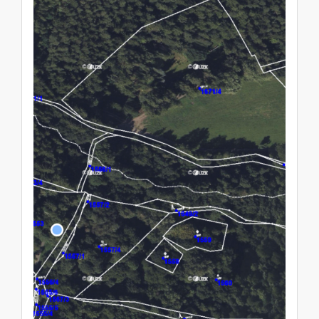
porost o výměře 12 726 m², který je zapsaný na
listu vlastnictví pro katastrální území Klášterec
nad Ohří, obec Klášterec nad Ohří (Chomutov),
spadající pod Katastrální úřad pro Ústecký kraj,
Katastrální pracoviště Chomutov. Pozemek
(podíl ve výši 1/96) parc. č. 1645/2, lesní
pozemek o výměře 1 225 m², který je zapsaný
na listu vlastnictví pro katastrální území
Klášterec nad Ohří, obec Klášterec nad Ohří
(Chomutov), spadající pod Katastrální úřad pro
Ústecký kraj, Katastrální pracoviště Chomutov.
Pozemek (podíl ve výši 1/96) parc. č. 1648/2,
lesní pozemek o výměře 1 077 m², který je
zapsaný na listu vlastnictví č. 2478 pro
katastrální území Klášterec nad Ohří, obec
Klášterec nad Ohří (Chomutov), spadající pod
Katastrální úřad pro Ústecký kraj, Katastrální
pracoviště Chomutov. Pozemek (podíl ve výši
1/96) parc. č. 1649/2, lesní pozemek o výměře