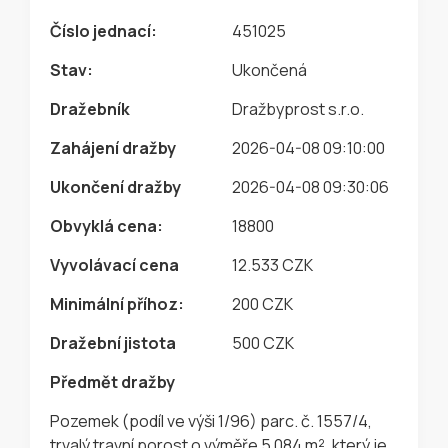
Číslo jednací:
451025
Stav:
Ukončená
Dražebník
Dražbyprost s.r.o.
Zahájení dražby
2026-04-08 09:10:00
Ukončení dražby
2026-04-08 09:30:06
Obvyklá cena:
18800
Vyvolávací cena
12.533 CZK
Minimální příhoz:
200 CZK
Dražební jistota
500 CZK
Předmět dražby
Pozemek (podíl ve výši 1/96) parc. č. 1557/4,
trvalý travní porost o výměře 5 084 m², který je