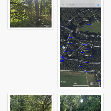
969 m², který je zapsaný na listu vlastnictví č.
1955 pro katastrální území Klášterecká Jeseň,
obec Klášterec nad Ohří (Chomutov), spadající
pod Katastrální úřad pro Ústecký kraj,
Katastrální pracoviště Chomutov. Pozemek
(podíl ve výši 1/96) parc. č. 114/1, ostatní plocha
o výměře 799 m², který je zapsaný na listu
vlastnictví č. 1955 pro katastrální území
Klášterecká Jeseň, obec Klášterec nad Ohří
(Chomutov), spadající pod Katastrální úřad pro
Ústecký kraj, Katastrální pracoviště Chomutov.
Pozemek (podíl ve výši 1/96) parc. č. 115, ostatní
plocha o výměře 426 m², který je zapsaný na
listu vlastnictví č. 1955 pro katastrální území
Klášterecká Jeseň, obec Klášterec nad Ohří
(Chomutov), spadající pod Katastrální úřad pro
Ústecký kraj, Katastrální pracoviště Chomutov.
Pozemek (podíl ve výši 1/96) parc. č. 568/1,