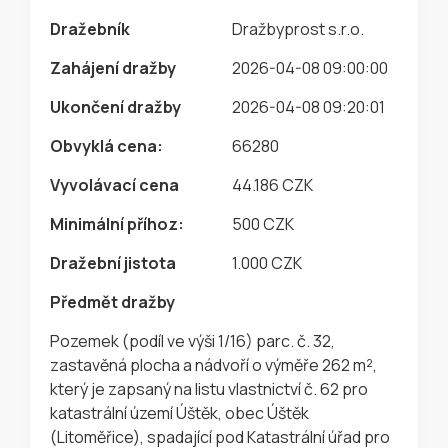
Dražebník
Dražbyprost s.r.o.
Zahájení dražby
2026-04-08 09:00:00
Ukončení dražby
2026-04-08 09:20:01
Obvyklá cena:
66280
Vyvolávací cena
44.186 CZK
Minimální příhoz:
500 CZK
Dražební jistota
1.000 CZK
Předmět dražby
Pozemek (podíl ve výši 1/16) parc. č. 32,
zastavěná plocha a nádvoří o výměře 262 m²,
který je zapsaný na listu vlastnictví č. 62 pro
katastrální území Úštěk, obec Úštěk
(Litoměřice), spadající pod Katastrální úřad pro