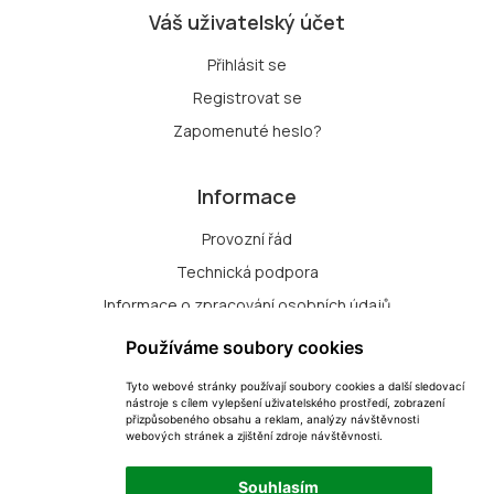
Váš uživatelský účet
Přihlásit se
Registrovat se
Zapomenuté heslo?
Informace
Provozní řád
Technická podpora
Informace o zpracování osobních údajů
Zásady zpracování souborů cookie
Používáme soubory cookies
Tyto webové stránky používají soubory cookies a další sledovací
Přihlášení k odběru nových dražeb
nástroje s cílem vylepšení uživatelského prostředí, zobrazení
přizpůsobeného obsahu a reklam, analýzy návštěvnosti
Změna nastavení cookie
webových stránek a zjištění zdroje návštěvnosti.
Souhlasím
Dražbyprost s.r.o.