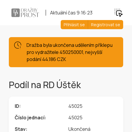
Aktuální čas
9:16:24
Přihlásit se
Registrovat se
Dražba byla ukončena udělením příklepu
pro vydražitele 450250001, nejvyšší
podání 44.186 CZK
Podíl na RD Úštěk
ID:
45025
Číslo jednací:
45025
Stav:
Ukončená