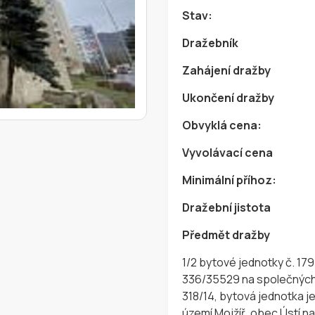
Stav:
Dražebník
Zahájení dražby
Ukončení dražby
Obvyklá cena:
Vyvolávací cena
Minimální příhoz:
Dražební jistota
Předmět dražby
1/2 bytové jednotky č. 179/8
336/35529 na společných č
318/14, bytová jednotka je 
území Mojžíř, obec Ústí n