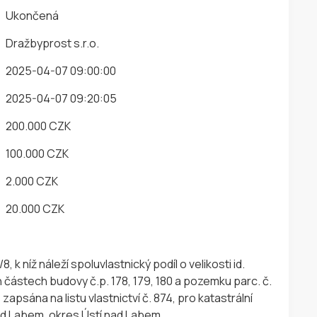
Ukončená
Dražbyprost s.r.o.
2025-04-07 09:00:00
2025-04-07 09:20:05
200.000 CZK
100.000 CZK
2.000 CZK
20.000 CZK
, k níž náleží spoluvlastnický podíl o velikosti id.
ástech budovy č.p. 178, 179, 180 a pozemku parc. č.
zapsána na listu vlastnictví č. 874, pro katastrální
ad Labem, okres Ústí nad Labem.