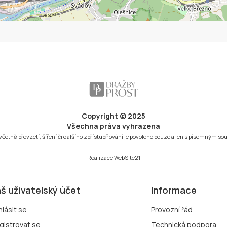
Copyright © 2025
Všechna práva vyhrazena
 včetně převzetí, šíření či dalšího zpřístupňování je povoleno pouze a jen s písemným s
Realizace
WebSite21
š uživatelský účet
Informace
hlásit se
Provozní řád
gistrovat se
Technická podpora