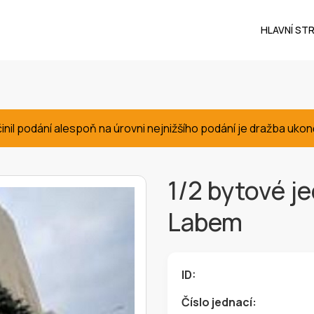
HLAVNÍ ST
činil podání alespoň na úrovni nejnižšího podání je dražba u
1/2 bytové je
Labem
ID:
Číslo jednací: