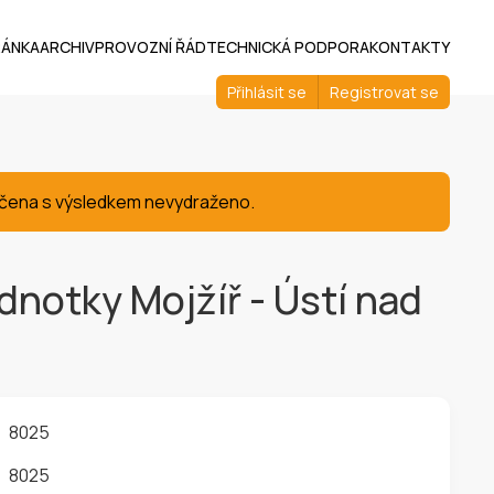
RÁNKA
ARCHIV
PROVOZNÍ ŘÁD
TECHNICKÁ PODPORA
KONTAKTY
Přihlásit se
Registrovat se
končena s výsledkem nevydraženo.
dnotky Mojžíř - Ústí nad
8025
8025