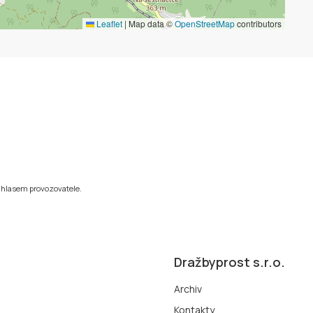
Leaflet
|
Map data ©
OpenStreetMap
contributors
ouhlasem provozovatele.
Dražbyprost s.r.o.
Archiv
Kontakty