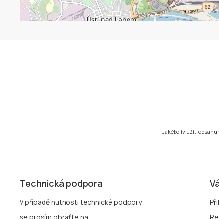
Jakékoliv užití obsahu
Technická podpora
Vá
V případě nutnosti technické podpory
Při
se prosím obraťte na:
Re