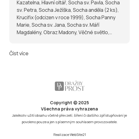
Kazatelna, Hlavní oltář, Socha sv. Pavla, Socha
sv. Petra, Socha Ježíška, Socha anděla (2 ks),
Krucifix (odcizen v roce 1999), Socha Panny
Marie, Socha sv. Jana, Socha sv. Máří
Magdalény, Obraz Madony, Věčné světlo,
Svícny (6 ks), Kredenc, Epitaf, Zvon
Číst více
Copyright © 2025
Všechna práva vyhrazena
Jakékoliv užití obsahu včetně převzetí, šíření či dalšího zpřístupňování je
povoleno pouze a jen s písemným souhlasem provozovatele.
Realizace
WebSite21