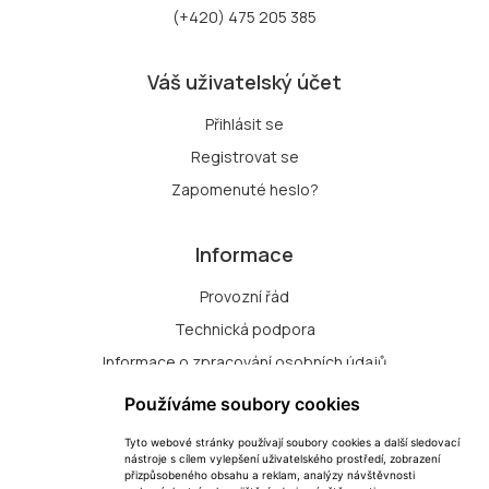
(+420) 475 205 385
Váš uživatelský účet
Přihlásit se
Registrovat se
Zapomenuté heslo?
Informace
Provozní řád
Technická podpora
Informace o zpracování osobních údajů
Zásady zpracování souborů cookie
Používáme soubory cookies
Tyto webové stránky používají soubory cookies a další sledovací
Přihlášení k odběru nových dražeb
nástroje s cílem vylepšení uživatelského prostředí, zobrazení
přizpůsobeného obsahu a reklam, analýzy návštěvnosti
Změna nastavení cookie