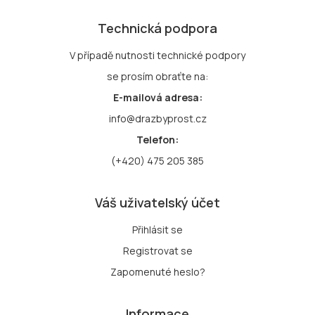
pozemku je rovinatý. Pozemek je oplocený
Technická podpora
dřevěným plotem (na pokraji životnosti).
Trvalé porosty - okrasné jehličnaté dřeviny
V případě nutnosti technické podpory
(neudržované). Na pozemku se dále nacházejí
se prosím obraťte na:
vedlejší stavba dřevěné konstrukce se
sedlovou střechou a betonovou střešní
E-mailová adresa:
krytinou. Objekt je využíván jako kolna. Dveře
info@drazbyprost.cz
jsou dřevěné, klempířské prvky chybí. Přístup
Telefon:
je bezproblémový po zpevněné obecní cestě.
(+420) 475 205 385
Váš uživatelský účet
Přihlásit se
Registrovat se
Zapomenuté heslo?
Informace