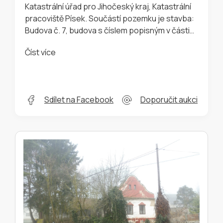
Katastrální úřad pro Jihočeský kraj, Katastrální
pracoviště Písek. Součástí pozemku je stavba:
Budova č. 7, budova s číslem popisným v části
obce Rukáveč, využívána jako . Pozemek parc.
Číst více
č. 914/14, zahrada o výměře 24 m², který je
zapsaný na listu vlastnictví pro katastrální území
Rukáveč, obec Milevsko (Písek), spadající pod
Katastrální úřad pro Jihočeský kraj, Katastrální
Sdílet na Facebook
Doporučit aukci
pracoviště Písek.