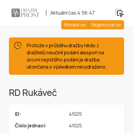
Aktuální čas
4:56:47
Přihlásit se
Registrovat se
Protože v průběhu dražby nikdo z
dražitelů neučinil podání alespoň na
úrovni nejnižšího podání je dražba
ukončena s výsledkem nevydraženo.
RD Rukáveč
ID:
41025
Číslo jednací:
41025