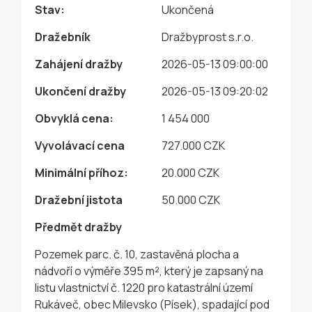
Stav:
Ukončená
Dražebník
Dražbyprost s.r.o.
Zahájení dražby
2026-05-13 09:00:00
Ukončení dražby
2026-05-13 09:20:02
Obvyklá cena:
1 454 000
Vyvolávací cena
727.000 CZK
Minimální příhoz:
20.000 CZK
Dražební jistota
50.000 CZK
Předmět dražby
Pozemek parc. č. 10, zastavěná plocha a
nádvoří o výměře 395 m², který je zapsaný na
listu vlastnictví č. 1220 pro katastrální území
Rukáveč, obec Milevsko (Písek), spadající pod