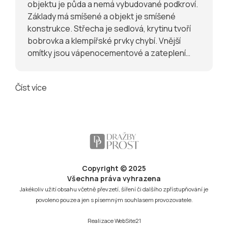
objektu je půda a nemá vybudované podkroví.
Základy má smíšené a objekt je smíšené
konstrukce. Střecha je sedlová, krytinu tvoří
bobrovka a klempířské prvky chybí. Vnější
omítky jsou vápenocementové a zateplení
pláště není provedeno. Objekt byl postaven
odhadem před více jak 100 lety, rodinný dům
Číst více
neobydlený. V místě je možné připojení pouze
na elektřinu (nadzemní střešníkové vedení),
obec nemá vybudovaný vodovod, a pouze
jednotnou kanalizaci. Stav objektu lze
charakterizovat jako před rekonstrukcí.
Podlahová plocha je odvozena za zastavěné
plochy z katastru nemovitostí a činí 80 m2.
Copyright © 2025
Pozemek parc.č. 914/14 o výměře 24 m2 je
Všechna práva vyhrazena
evidovaný v katastru nemovitostí jako
Jakékoliv užití obsahu včetně převzetí, šíření či dalšího zpřístupňování je
zahrada. Pozemek tvoří funkční celek s
povoleno pouze a jen s písemným souhlasem provozovatele.
rodinným domem pod společným oplocením.
Realizace
WebSite21
Celková výměra pozemku činí 490 m2. Sklon